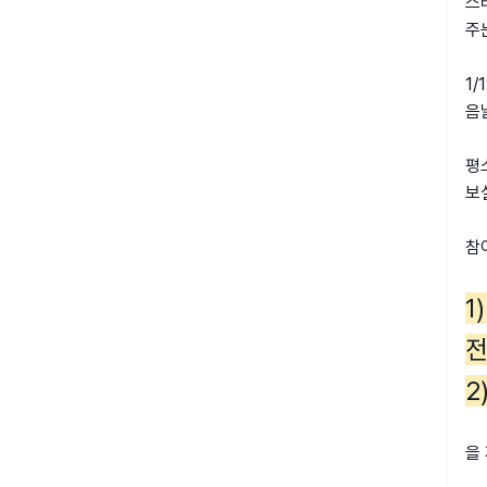
스
주
1/
음
평
보
참
1
2
을