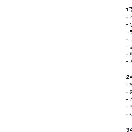
1
-
-
-
-
-
-
- 
2
-
-
- 
-
-
3