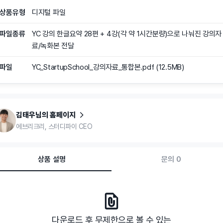
상품유형
디지털 파일
파일종류
YC 강의 한글요약 28편 + 4강(각 약 1시간분량)으로 나눠진 강의자
료/녹화본 전달
파일
YC_StartupSchool_강의자료_통합본.pdf
(
12.5MB
)
김태우님의 홈페이지
에브리크리, 스터디파이 CEO
상품 설명
문의 0
다운로드 후 무제한으로 볼 수 있는