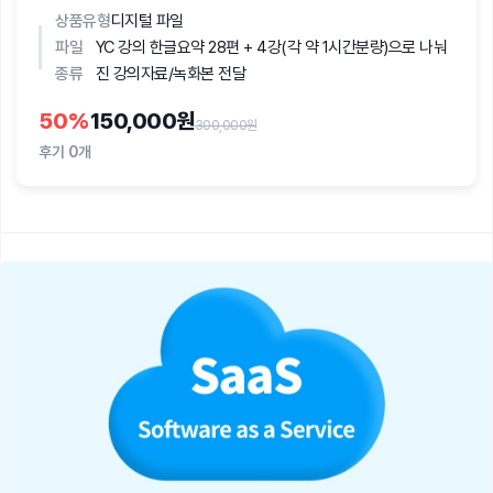
상품유형
디지털 파일
파일
YC 강의 한글요약 28편 + 4강(각 약 1시간분량)으로 나눠
종류
진 강의자료/녹화본 전달
50
%
150,000원
300,000원
후기
0개