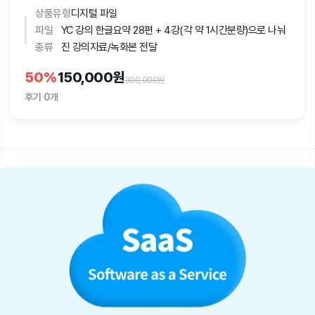
상품유형
디지털 파일
파일
YC 강의 한글요약 28편 + 4강(각 약 1시간분량)으로 나눠
종류
진 강의자료/녹화본 전달
50
%
150,000원
300,000원
후기
0개