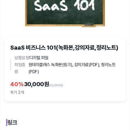
SaaS 비즈니스 101(녹화본,강의자료,정리노트)
상품유형
디지털 파일
파일종
원데이클래스 녹화본(링크), 강의자료(PDF), 정리노트
류
(PDF)
40
%
30,000원
50,000원
후기
2개
링크